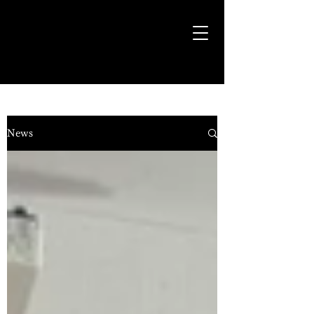
気ままに遊歩＊Euph＊道
News