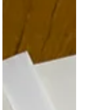
8月の練習会を開催します
ご自宅で音出しが難しいと言う方、また、広
い場所で音出ししたい方、なかなか基礎練習
の時間が取れない方、みんなで一緒に吹きた
い方等、ご参加お待ちしています。
2026.8.16（日） 14時〜17時 西の池学園内
地域交流ホーム （東広島市高屋町小谷） 参
加費 3000円 （お二人以上で開催。開催日
前々日までに要予約） ～内容～ 🎵ウォー
ムアップ～基礎練習 🎵アンサンブル 🎵
個人練習（アドバイスあり）
ご興味お
ありの方はお気軽にお問い合わせ下さい。
【ご予約・お問合せはHPから】 気ままに遊
歩（Euph）道
https://www.kimamanieuphdo.com/