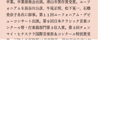
卒業。卒業演奏会出演。津山市箕作賞受賞。ユーフ
ォニアムを長谷川公彦、牛尾正明、松下晃一、石橋
美奈子各氏に師事。第１１回ユーフォニアム・デビ
ューコンサート出演。第９回日本クラシック音楽コ
ンクール管・打楽器部門第３位入賞。第３回チェン
マイ・ヒナステラ国際音楽祭＆コンクール特別賞受
賞。元陸上自衛隊第13音楽隊員。現在東広島市に在
住し、フリーランスのユーフォニアム奏者として演
奏活動や、後進の指導、コンクールの審査などを行
なっている。
CD「月明かりに聴く7つの物語」制作。
お問い合わせ
広島県東広島市高屋町小谷