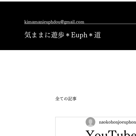
kimamanieuphdou@gmail.com
気ままに遊歩＊Euph＊道
全ての記事
naokohonjoeuphon
YouTu