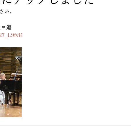
さい。
h＊道
g27_L9fvE