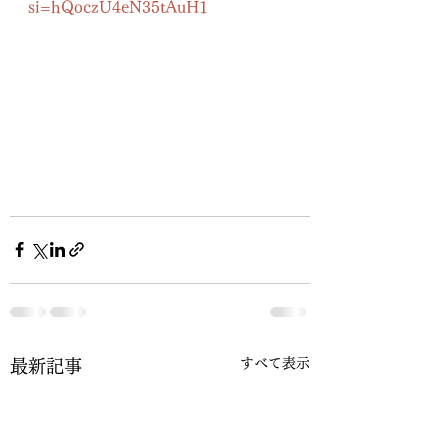
si=hQoczU4eN35tAuH1
すべて表示
最新記事