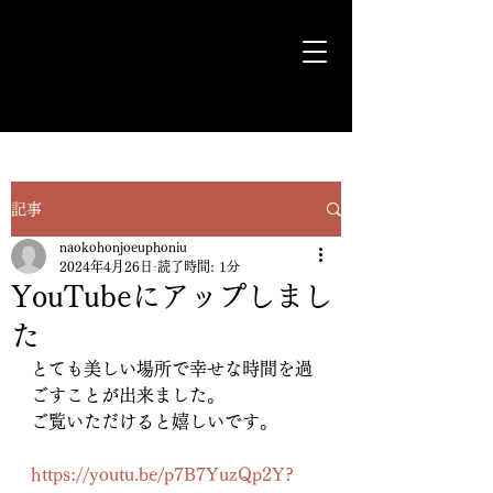
気ままに遊歩＊Euph＊道
記事
naokohonjoeuphoniu
2024年4月26日
読了時間: 1分
YouTubeにアップしまし
た
とても美しい場所で幸せな時間を過
ごすことが出来ました。
ご覧いただけると嬉しいです。
https://youtu.be/p7B7YuzQp2Y?