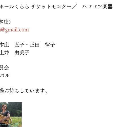
ホールくらら チケットセンター／　ハママツ楽器
1（本庄）
u@gmail.com
本庄　直子・正田　律子
土井　由美子
員会
ーバル
場お待ちしています。