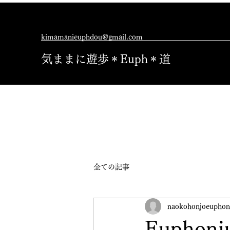
kimamanieuphdou@gmail.com
気ままに遊歩＊Euph＊道
全ての記事
naokohonjoeuphon
Euphon