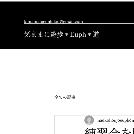
kimamanieuphdou@gmail.com
気ままに遊歩＊Euph＊道
全ての記事
naokohonjoeuphon
練習会を