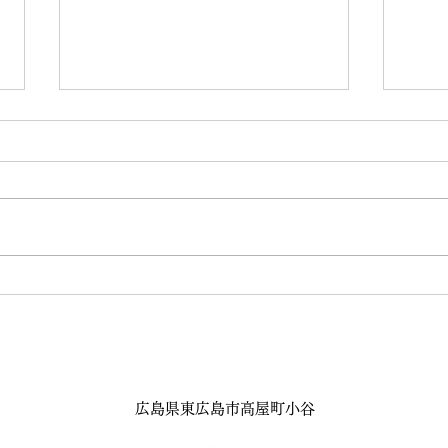
8月の練習会を開催します
Eup
Eve
客様
広島県東広島市高屋町小谷