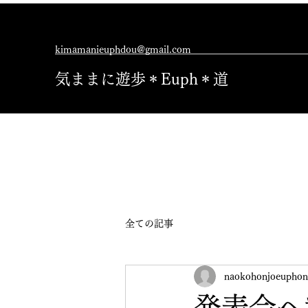
kimamanieuphdou@gmail.com
気ままに遊歩＊Euph＊道
全ての記事
naokohonjoeuphon
発表会へ