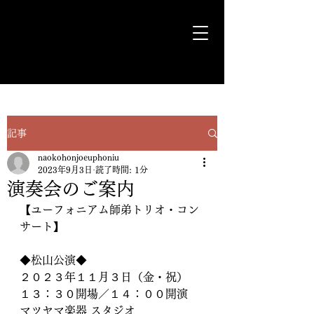
気ままに遊歩＊Euph＊道
記事
naokohonjoeuphoniu
2023年9月3日
読了時間: 1分
演奏会のご案内
【ユーフォニアム師弟トリオ・コン
サート】
◆松山公演◆
２０２３年１１月３日（金・祝）
１３：３０開場／１４：００開演
マツヤマ楽器 スタジオ