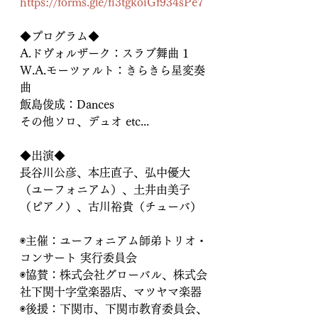
https://forms.gle/fi3tgkoiGf934sPe7
◆プログラム◆
A.ドヴォルザーク：スラブ舞曲 1
W.A.モーツァルト：きらきら星変奏
曲
飯島俊成：Dances
その他ソロ、デュオ etc...
◆出演◆
長谷川公彦、本庄直子、弘中優大
（ユーフォニアム）、土井由美子
（ピアノ）、古川裕貴（チューバ）
◉主催：ユーフォニアム師弟トリオ・
コンサート 実行委員会
◉協賛：株式会社グローバル、株式会
社下関十字堂楽器店、マツヤマ楽器
◉後援：下関市、下関市教育委員会、