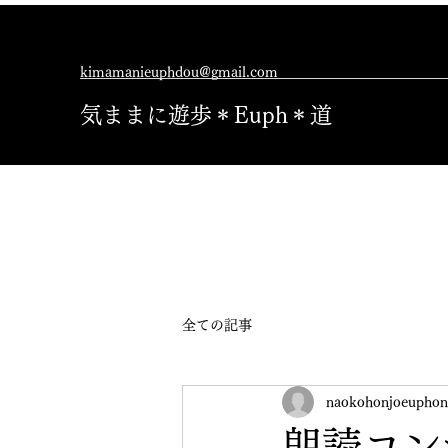
kimamanieuphdou@gmail.com
気ままに遊歩＊Euph＊道
全ての記事
naokohonjoeuphon
朗読コン