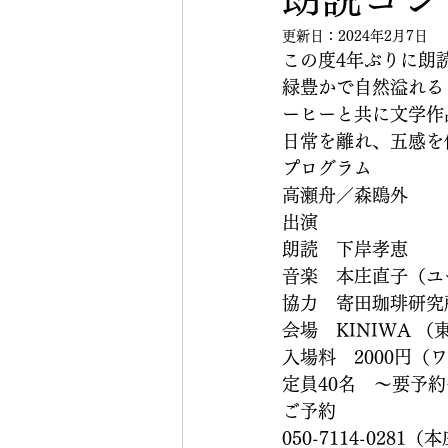
更新日：
2024年2月7日
この度4年ぶりに朗
緑豊かで自然溢れる
ーヒーと共に文学作
日常を離れ、五感を
プログラム
高瀬舟／森鴎外
出演
朗読　下岸孝恵
音楽　本庄直子（ユ
協力　寄田珈琲研究
会場　KINIWA （
入場料　2000円（
定員40名　〜要予約
ご予約
050-7114-0281（