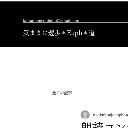
kimamanieuphdou@gmail.com
気ままに遊歩＊Euph＊道
全ての記事
naokohonjoeuphon
朗読コン