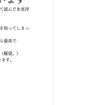
て読んだ氷室冴
を知ってしまっ
ら最高で
（願望。）
います。