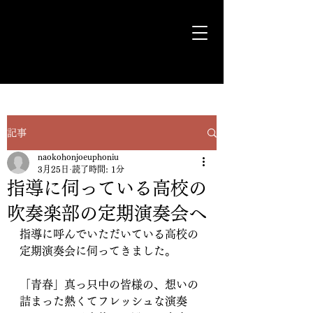
気ままに遊歩＊Euph＊道
記事
naokohonjoeuphoniu
3月25日
読了時間: 1分
指導に伺っている高校の
吹奏楽部の定期演奏会へ
指導に呼んでいただいている高校の
定期演奏会に伺ってきました。
「青春」真っ只中の皆様の、想いの
詰まった熱くてフレッシュな演奏