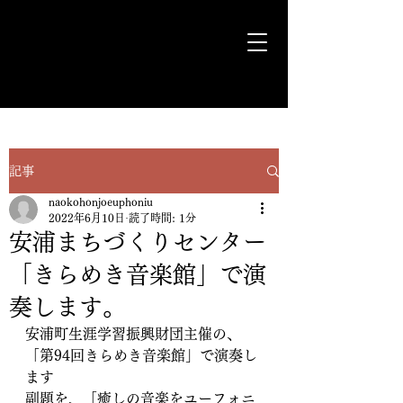
気ままに遊歩＊Euph＊道
記事
naokohonjoeuphoniu
2022年6月10日
読了時間: 1分
安浦まちづくりセンター
「きらめき音楽館」で演
奏します。
安浦町生涯学習振興財団主催の、
「第94回きらめき音楽館」で演奏し
ます
副題を、「癒しの音楽をユーフォニ