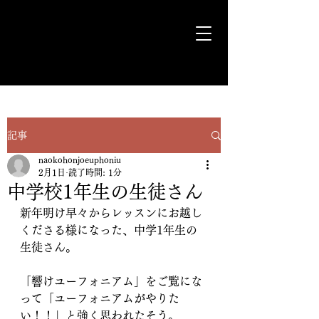
気ままに遊歩＊Euph＊道
記事
naokohonjoeuphoniu
2月1日
読了時間: 1分
中学校1年生の生徒さん
新年明け早々からレッスンにお越し
くださる様になった、中学1年生の
生徒さん。
「響けユーフォニアム」をご覧にな
って「ユーフォニアムがやりた
い！！」と強く思われたそう。