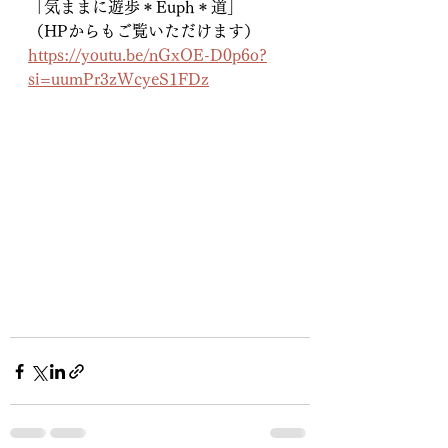
「気ままに遊歩＊Euph＊道」
（HPからもご覧いただけます）
https://youtu.be/nGxOE-D0p6o?
si=uumPr3zWcyeS1FDz