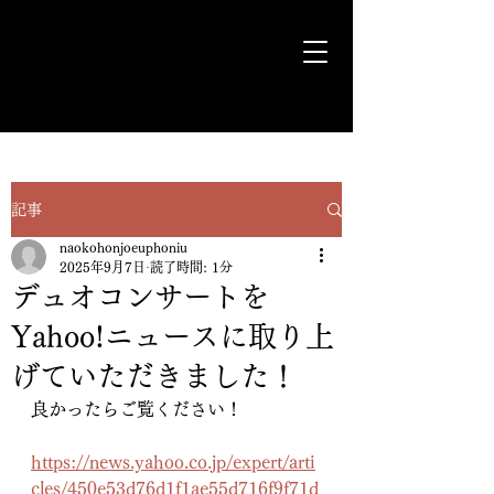
気ままに遊歩＊Euph＊道
記事
naokohonjoeuphoniu
2025年9月7日
読了時間: 1分
デュオコンサートを
Yahoo!ニュースに取り上
げていただきました！
良かったらご覧ください！
https://news.yahoo.co.jp/expert/arti
cles/450e53d76d1f1ae55d716f9f71d