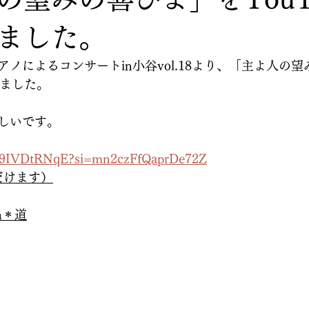
ました。
ノによるコンサートin小谷vol.18より、「主よ人の
しました。
しいです。
2m9IVDtRNqE?si=mn2czFfQaprDe72Z
だけます）
h＊道