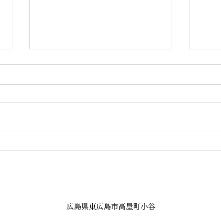
8月の練習会を開催します
Eup
Eve
客様
広島県東広島市高屋町小谷