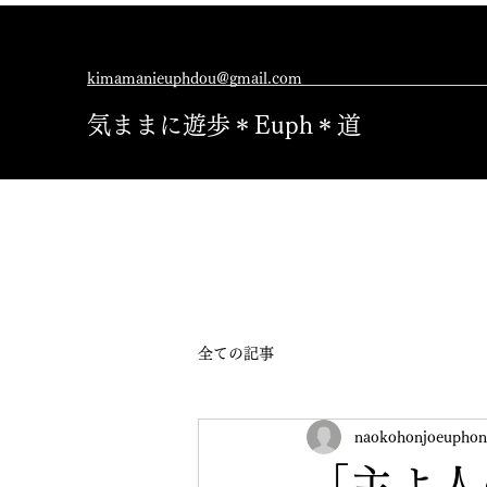
kimamanieuphdou@gmail.com
気ままに遊歩＊Euph＊道
全ての記事
naokohonjoeuphon
「主よ人